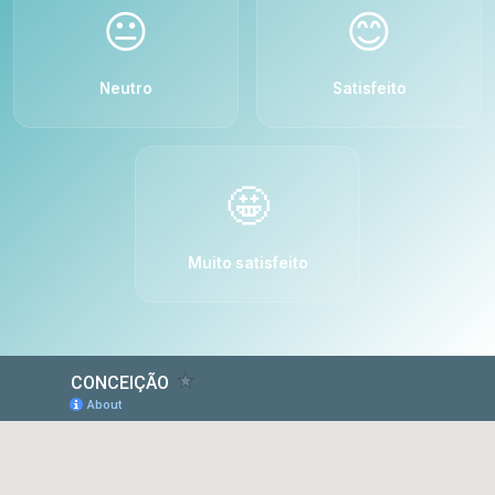
😐
😊
Neutro
Satisfeito
🤩
Muito satisfeito