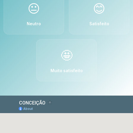
😐
😊
Neutro
Satisfeito
🤩
Muito satisfeito