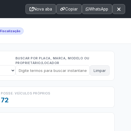
Acessibilidade
A+
A++
|
■
A□
A
Nova aba
Copiar
WhatsApp
Notícias
Seções
e-SIC