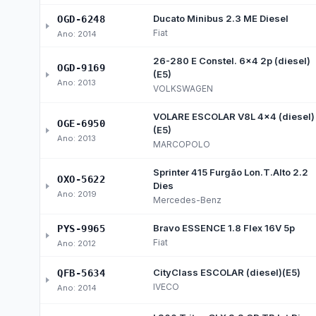
Contratos
Fis
Acordos sem Transferência
Obras Públicas
Acompanhe o andamento das obras públicas — 