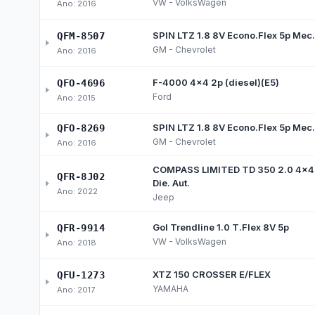
RGF
Pre
Julgamento pelo Legislativo
Bal
Acesso à Informação e Ou
Peça informações, registre reclamações e ac