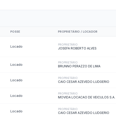
Carta de Serviços
Acessibilidade
Rada
de ele vem — impostos, transferências e gastos · Lei 12.527 (LAI) · L
eitas Extraorçamentárias
Despesas Orçamentárias
tos a Pagar
Dívida Ativa