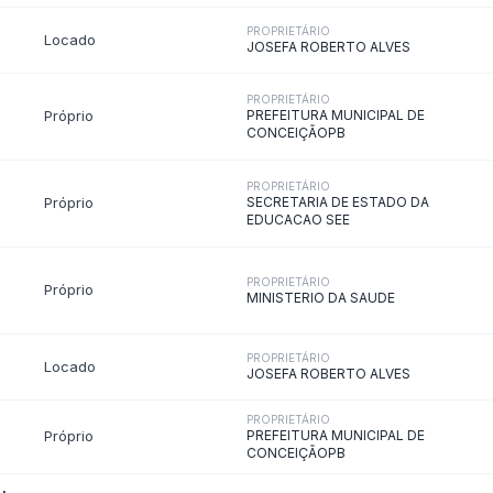
cais de Contratos
Ordem Cronológica de
Pagamentos
situação atual, empresa contratada, valores pagos e obras paralisad