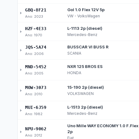
Receitas COVID-19
Des
Pessoal, Diárias e Emend
Salários, benefícios e viagens pagas aos serv
Folha de Pagamento
Est