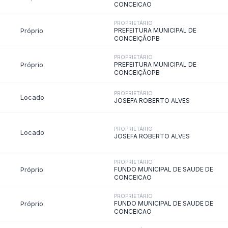
stação de Contas Anual
Relatório de Gestão
ancetes e Demonstrativos
Instrumentos de
Planejamento
vidoria
ompanhe os canais de comunicação com o cidadão — é seu direito legal