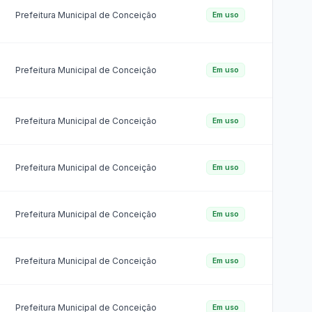
(LAI)
ual
RREO