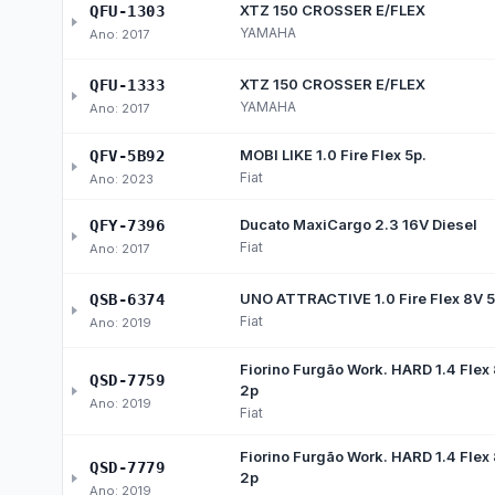
Portal e-SIC
Reg
Documentos Classificados
Inf
Des
Responsável pelo SIC
Res