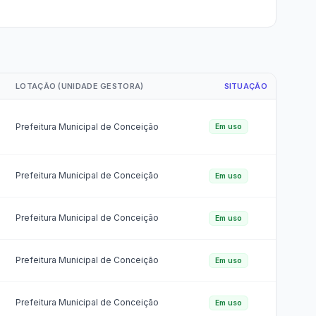
r da Transparência Pública
C 131/2009
Despesas Extraorçamentárias
Subvenções Sociais