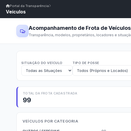
Início
|
Glossário
|
FAQ
|
Ouvidoria
|
Webmail
Portal da Transparência
Veículos
Início
/
Portal da Transparência
Portal da Transparência
PM CONCEIÇÃO/PB
Portal da Transpar
Prefeitura Municipal de Conceição