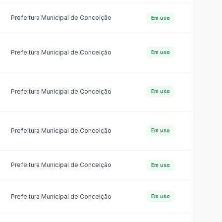
Convênios
as · Lei 14.133/2021 · PNTP 10.x