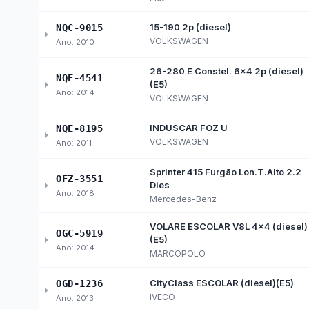
Diárias e Passagens
Tab
Licitações, Contratos e 
Compras, contratações e acordos realizados —
Licitações
Ata