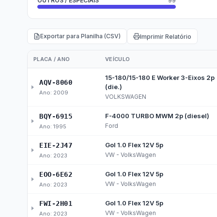
e-SIC
Ouvidoria
Receitas e Despesas
Veja para onde vai o dinheiro público e de on
Receitas Orçamentárias
Rec
Documentos de Pagamento
Res