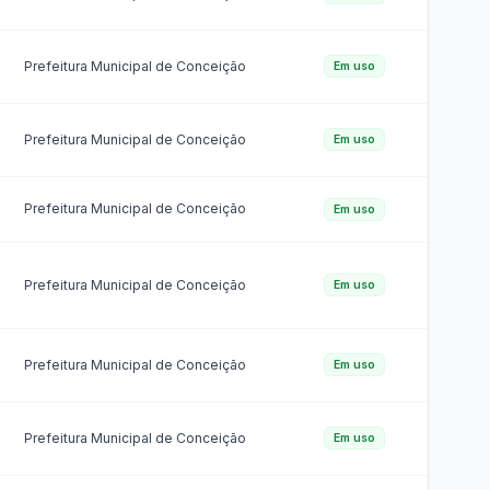
Parecer do TCE
Plano Estratégico
 · Lei 12.527/2011 (LAI) · Lei 13.460/2017