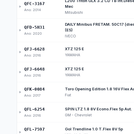
Obras
Obr
Planejamento e Contas Pú
Orçamentos anuais, relatórios fiscais e prest
PPA - Plano Plurianual
LDO 
Orç