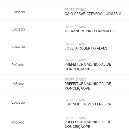
pesas COVID-19
Gastos com Publicidade
as
idores públicos · Lei 12.527 (LAI) · LC 101/2000
agiários
Terceirizados