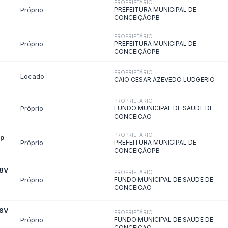
ulamentação da LAI
Prazos e Recursos do SIC
ormações
Ouvidoria
classificadas
ponsável pela Ouvidoria