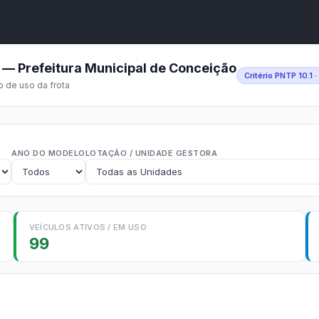
A
A●
A
Início
ência
Buscar