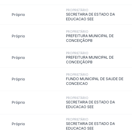
ela de Diárias
Emendas Parlamentares
Convênios
 saiba quem fornece produtos e serviços · Lei 14.133/2021 · Lei 12.5
s de Adesão - SRP
Plano de Contratações