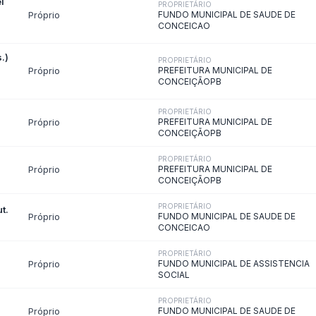
as Paralisadas
blicas
ação de contas ao Tribunal de Contas · LC 101/2000 (LRF) · Lei 12.527 
- Diretrizes
LOA - Lei Orçamentária An
amentárias