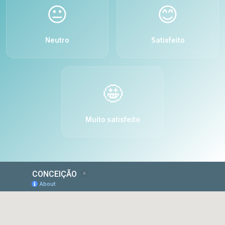
😐
😊
Neutro
Satisfeito
🤩
Muito satisfeito