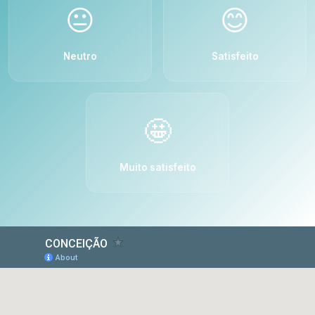
😐
😊
Neutro
Satisfeito
🤩
Muito satisfeito