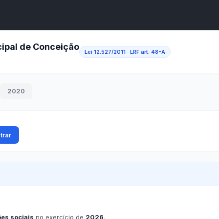
A
A●
A
Início
ência
Buscar