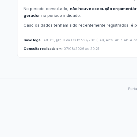
e-SIC
Ouvidoria
Receitas e Despesas
Veja para onde vai o dinheiro público e de on
Receitas Orçamentárias
Rec
Documentos de Pagamento
Res