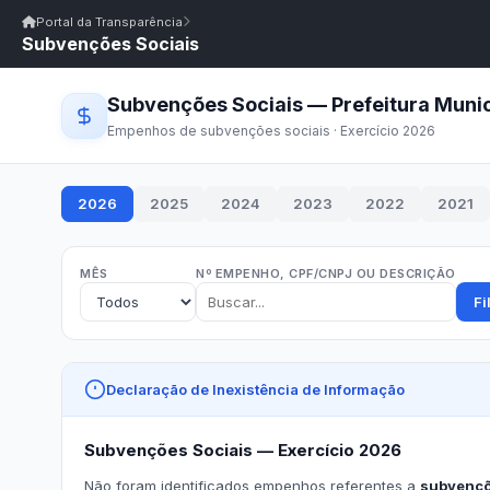
Início
|
Glossário
|
FAQ
|
Ouvidoria
|
Webmail
Portal da Transparência
Subvenções Sociais
Início
/
Portal da Transparência
Portal da Transparência
PM CONCEIÇÃO/PB
Portal da Transpar
Prefeitura Municipal de Conceição