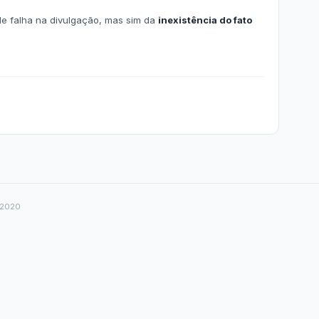
r da Transparência Pública
C 131/2009
Despesas Extraorçamentárias
Subvenções Sociais