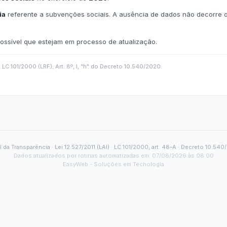
Carta de Serviços
Acessibilidade
Rada
de ele vem — impostos, transferências e gastos · Lei 12.527 (LAI) · L
eitas Extraorçamentárias
Despesas Orçamentárias
tos a Pagar
Dívida Ativa