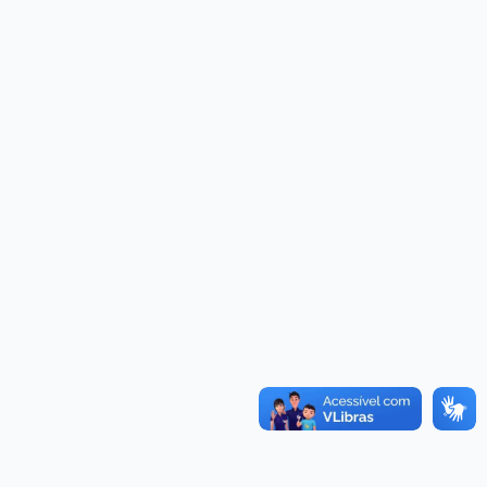
Convênios
as · Lei 14.133/2021 · PNTP 10.x