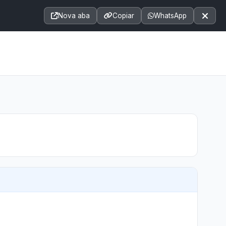
Acessibilidade
A+
A++
|
■
A□
A
Nova aba
Copiar
WhatsApp
Notícias
Seções
e-SIC